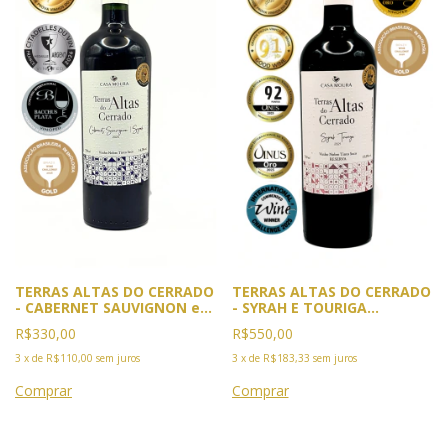
TERRAS ALTAS DO CERRADO
TERRAS ALTAS DO CERRADO
- CABERNET SAUVIGNON e
- SYRAH E TOURIGA
SYRAH. Safra 2023. 4x
NACIONAL SAFRA 2021-5X
R$330,00
R$550,00
Premiado: Ouro GPVB 2025
Premiado. 2025:Ouro GPVB,
e BWC 2026. Prata Citadellis
Rio e Vinus, Cannes.
3
x
de
R$110,00
sem juros
3
x
de
R$183,33
sem juros
du Vin e BACCHUS 2026
Comenda IWC Londres.2026
BACCHUS e BWC