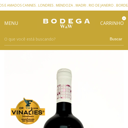
ADOS CANNES . LONDRES . MENDOZA . MADRI . RIO DE JANEIRO . BORDEAUX
0
MENU
CARRINHO
Buscar