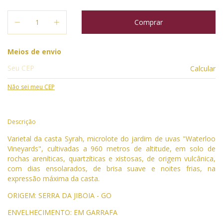
Entregas para o CEP:
Meios de envio
Calcular
Não sei meu CEP
Descrição
Varietal da casta Syrah, microlote do jardim de uvas "Waterloo
Vineyards", cultivadas a 960 metros de altitude, em solo de
rochas areníticas, quartzíticas e xistosas, de origem vulcânica,
com dias ensolarados, de brisa suave e noites frias, na
expressão máxima da casta.
ORIGEM: SERRA DA JIBOIA - GO
ENVELHECIMENTO: EM GARRAFA