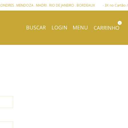
ES . MENDOZA . MADRI . RIO DE JANEIRO . BORDEAUX
- 3X no Cartão / 2% 
0
BUSCAR
LOGIN
MENU
CARRINHO