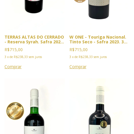
TERRAS ALTAS DO CERRADO
W ONE - Touriga Nacional.
- Reserva Syrah. Safra 2022.
Tinto Seco - Safra 2023. 3x
3x Premiado. 2026: Ouro
Premiado: Duplo Ouro Vinus
R$715,00
R$715,00
Vinalies, Cannes; Bacchus,
, Mendoza, 2025. Ouro
Madri e BWC.
Bacchus, Madri e BWC 2026
3
x
de
R$238,33
sem juros
3
x
de
R$238,33
sem juros