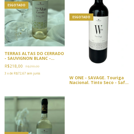
ESGOTADO
ESGOTADO
TERRAS ALTAS DO CERRADO
- SAUVIGNON BLANC -
SAFRA 2022
R$218,00
R$290,00
3
x
de
R$72,67
sem juros
W ONE - SAVAGE. Touriga
Nacional. Tinto Seco - Safra
2019 (Sem filtragem) VIN DE
GARAGE