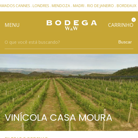
ANNES . LONDRES . MENDOZA . MADRI . RIO DE JANEIRO . BORDEAUX
- 3X 
0
MENU
CARRINHO
Buscar
VINÍCOLA CASA MOURA