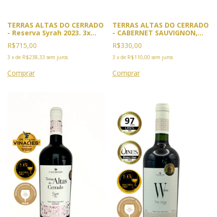
TERRAS ALTAS DO CERRADO
TERRAS ALTAS DO CERRADO
- Reserva Syrah 2023. 3x
- CABERNET SAUVIGNON,
Premiado. 2025, Ouro
SYRAH, MALBEC E PINOT
R$715,00
R$330,00
Vinalies, Cannes, França e
NOIR. Safra 2022. Premiado:
GPVB, Rio. Bronze IWC
VINUS 2025. Medalha de
3
x
de
R$238,33
sem juros
3
x
de
R$110,00
sem juros
Londres
Prata