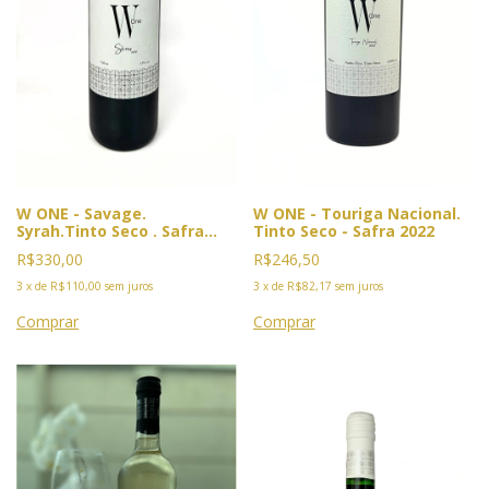
W ONE - Savage.
W ONE - Touriga Nacional.
Syrah.Tinto Seco . Safra
Tinto Seco - Safra 2022
2019 (Sem filtragem) Vin de
R$330,00
R$246,50
Garage. PREMIADO Ouro
GPVB 2026
3
x
de
R$110,00
sem juros
3
x
de
R$82,17
sem juros