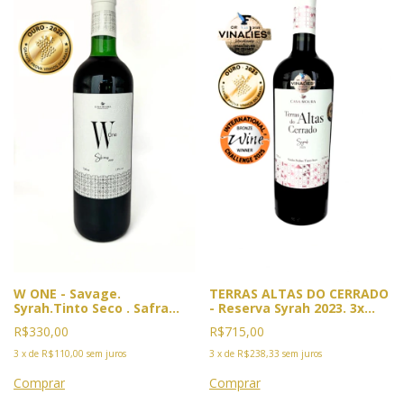
W ONE - Savage.
TERRAS ALTAS DO CERRADO
Syrah.Tinto Seco . Safra
- Reserva Syrah 2023. 3x
2019 (Sem filtragem) Vin de
Premiado. 2025, Ouro
R$330,00
R$715,00
Garage. PREMIADO Ouro
Vinalies, Cannes, França e
GPVB 2026
GPVB, Rio. Bronze IWC
3
x
de
R$110,00
sem juros
3
x
de
R$238,33
sem juros
Londres