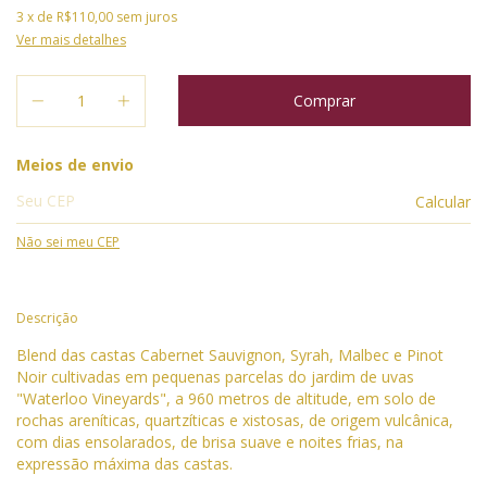
3
x de
R$110,00
sem juros
Ver mais detalhes
Entregas para o CEP:
Meios de envio
Calcular
Não sei meu CEP
Descrição
Blend das castas Cabernet Sauvignon, Syrah, Malbec e Pinot
Noir cultivadas em pequenas parcelas do jardim de uvas
"Waterloo Vineyards", a 960 metros de altitude, em solo de
rochas areníticas, quartzíticas e xistosas, de origem vulcânica,
com dias ensolarados, de brisa suave e noites frias, na
expressão máxima das castas.