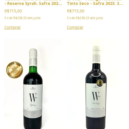
- Reserva Syrah. Safra 2022.
Tinto Seco - Safra 2023. 3x
3x Premiado. 2026: Ouro
Premiado: Duplo Ouro Vinus
R$715,00
R$715,00
Vinalies, Cannes; Bacchus,
, Mendoza, 2025. Ouro
Madri e BWC.
Bacchus, Madri e BWC 2026
3
x
de
R$238,33
sem juros
3
x
de
R$238,33
sem juros