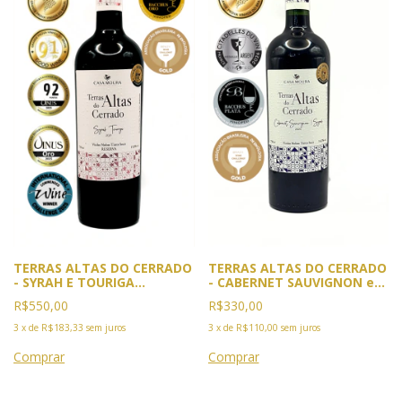
TERRAS ALTAS DO CERRADO
TERRAS ALTAS DO CERRADO
- SYRAH E TOURIGA
- CABERNET SAUVIGNON e
NACIONAL SAFRA 2021-5X
SYRAH. Safra 2023. 4x
R$550,00
R$330,00
Premiado. 2025:Ouro GPVB,
Premiado: Ouro GPVB 2025
Rio e Vinus, Cannes.
e BWC 2026. Prata Citadellis
3
x
de
R$183,33
sem juros
3
x
de
R$110,00
sem juros
Comenda IWC Londres.2026
du Vin e BACCHUS 2026
BACCHUS e BWC