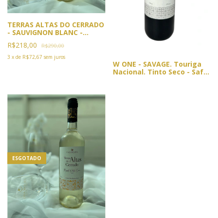
TERRAS ALTAS DO CERRADO
- SAUVIGNON BLANC -
SAFRA 2022
R$218,00
R$290,00
3
x
de
R$72,67
sem juros
W ONE - SAVAGE. Touriga
Nacional. Tinto Seco - Safra
2019 (Sem filtragem) VIN DE
GARAGE
ESGOTADO