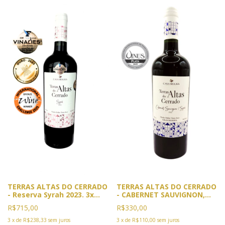
TERRAS ALTAS DO CERRADO
TERRAS ALTAS DO CERRADO
- Reserva Syrah 2023. 3x
- CABERNET SAUVIGNON,
Premiado. 2025, Ouro
SYRAH, MALBEC E PINOT
R$715,00
R$330,00
Vinalies, Cannes, França e
NOIR. Safra 2022. Premiado:
GPVB, Rio. Bronze IWC
VINUS 2025. Medalha de
3
x
de
R$238,33
sem juros
3
x
de
R$110,00
sem juros