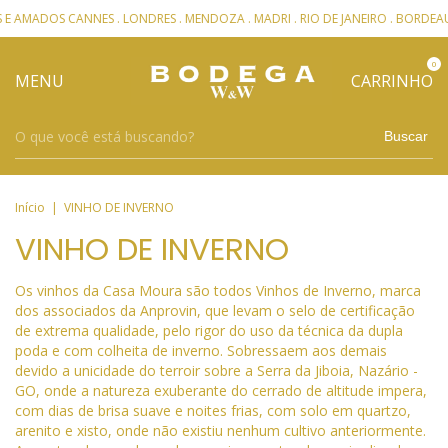
OS CANNES . LONDRES . MENDOZA . MADRI . RIO DE JANEIRO . BORDEAUX
-
0
MENU
CARRINHO
Buscar
Início
|
VINHO DE INVERNO
VINHO DE INVERNO
Os vinhos da Casa Moura são todos Vinhos de Inverno, marca
dos associados da Anprovin, que levam o selo de certificação
de extrema qualidade, pelo rigor do uso da técnica da dupla
poda e com colheita de inverno. Sobressaem aos demais
devido a unicidade do terroir sobre a Serra da Jiboia, Nazário -
GO, onde a natureza exuberante do cerrado de altitude impera,
com dias de brisa suave e noites frias, com solo em quartzo,
arenito e xisto, onde não existiu nenhum cultivo anteriormente.