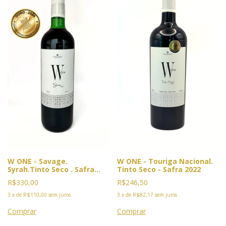
W ONE - Savage.
W ONE - Touriga Nacional.
Syrah.Tinto Seco . Safra
Tinto Seco - Safra 2022
2019 (Sem filtragem) Vin de
R$330,00
R$246,50
Garage. PREMIADO Ouro
GPVB 2026
3
x
de
R$110,00
sem juros
3
x
de
R$82,17
sem juros