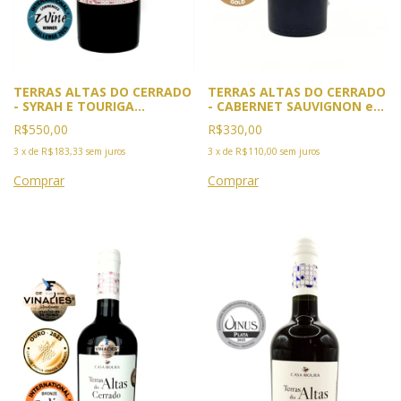
TERRAS ALTAS DO CERRADO
TERRAS ALTAS DO CERRADO
- SYRAH E TOURIGA
- CABERNET SAUVIGNON e
NACIONAL SAFRA 2021-5X
SYRAH. Safra 2023. 4x
R$550,00
R$330,00
Premiado. 2025:Ouro GPVB,
Premiado: Ouro GPVB 2025
Rio e Vinus, Cannes.
e BWC 2026. Prata Citadellis
3
x
de
R$183,33
sem juros
3
x
de
R$110,00
sem juros
Comenda IWC Londres.2026
du Vin e BACCHUS 2026
BACCHUS e BWC