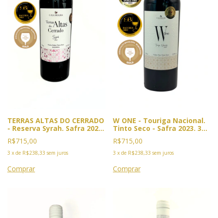
TERRAS ALTAS DO CERRADO
W ONE - Touriga Nacional.
- Reserva Syrah. Safra 2022.
Tinto Seco - Safra 2023. 3x
3x Premiado. 2026: Ouro
Premiado: Duplo Ouro Vinus
R$715,00
R$715,00
Vinalies, Cannes; Bacchus,
, Mendoza, 2025. Ouro
Madri e BWC.
Bacchus, Madri e BWC 2026
3
x
de
R$238,33
sem juros
3
x
de
R$238,33
sem juros