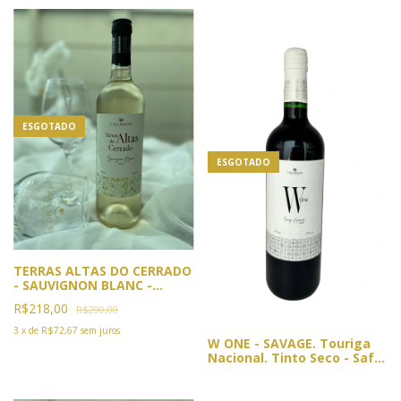
ESGOTADO
ESGOTADO
TERRAS ALTAS DO CERRADO
- SAUVIGNON BLANC -
SAFRA 2022
R$218,00
R$290,00
3
x
de
R$72,67
sem juros
W ONE - SAVAGE. Touriga
Nacional. Tinto Seco - Safra
2019 (Sem filtragem) VIN DE
GARAGE