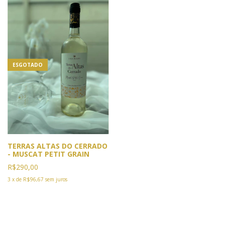
ESGOTADO
TERRAS ALTAS DO CERRADO
- MUSCAT PETIT GRAIN
R$290,00
3
x
de
R$96,67
sem juros