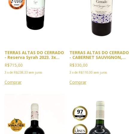
TERRAS ALTAS DO CERRADO
TERRAS ALTAS DO CERRADO
- Reserva Syrah 2023. 3x
- CABERNET SAUVIGNON,
Premiado. 2025, Ouro
SYRAH, MALBEC E PINOT
R$715,00
R$330,00
Vinalies, Cannes, França e
NOIR. Safra 2022. Premiado:
GPVB, Rio. Bronze IWC
VINUS 2025. Medalha de
3
x
de
R$238,33
sem juros
3
x
de
R$110,00
sem juros
Londres
Prata