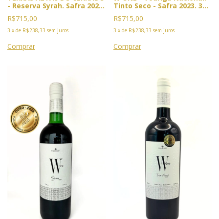
- Reserva Syrah. Safra 2022.
Tinto Seco - Safra 2023. 3x
3x Premiado. 2026: Ouro
Premiado: Duplo Ouro Vinus
R$715,00
R$715,00
Vinalies, Cannes; Bacchus,
, Mendoza, 2025. Ouro
Madri e BWC.
Bacchus, Madri e BWC 2026
3
x
de
R$238,33
sem juros
3
x
de
R$238,33
sem juros