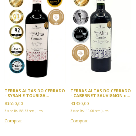
TERRAS ALTAS DO CERRADO
TERRAS ALTAS DO CERRADO
- SYRAH E TOURIGA
- CABERNET SAUVIGNON e
NACIONAL SAFRA 2021-5X
SYRAH. Safra 2023. 4x
R$550,00
R$330,00
Premiado. 2025:Ouro GPVB,
Premiado: Ouro GPVB 2025
Rio e Vinus, Cannes.
e BWC 2026. Prata Citadellis
3
x
de
R$183,33
sem juros
3
x
de
R$110,00
sem juros
Comenda IWC Londres.2026
du Vin e BACCHUS 2026
BACCHUS e BWC