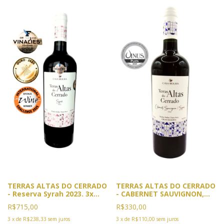
TERRAS ALTAS DO CERRADO
TERRAS ALTAS DO CERRADO
- Reserva Syrah 2023. 3x
- CABERNET SAUVIGNON,
Premiado. 2025, Ouro
SYRAH, MALBEC E PINOT
R$715,00
R$330,00
Vinalies, Cannes, França e
NOIR. Safra 2022. Premiado:
GPVB, Rio. Bronze IWC
VINUS 2025. Medalha de
3
x
de
R$238,33
sem juros
3
x
de
R$110,00
sem juros