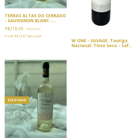
TERRAS ALTAS DO CERRADO
- SAUVIGNON BLANC -
SAFRA 2022
R$218,00
R$290,00
3
x
de
R$72,67
sem juros
W ONE - SAVAGE. Touriga
Nacional. Tinto Seco - Safra
2019 (Sem filtragem) VIN DE
GARAGE
ESGOTADO