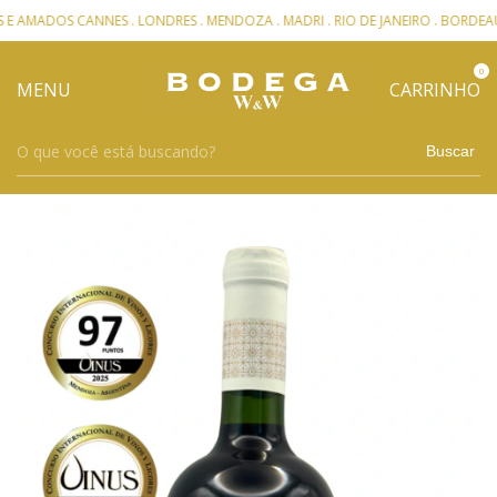
DOS CANNES . LONDRES . MENDOZA . MADRI . RIO DE JANEIRO . BORDEAUX
0
MENU
CARRINHO
Buscar