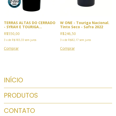
TERRAS ALTAS DO CERRADO
W ONE - Touriga Nacional.
- SYRAH E TOURIGA
Tinto Seco - Safra 2022
NACIONAL SAFRA 2021-5X
R$550,00
R$246,50
Premiado. 2025:Ouro GPVB,
Rio e Vinus, Cannes.
3
x
de
R$183,33
sem juros
3
x
de
R$82,17
sem juros
Comenda IWC Londres.2026
BACCHUS e BWC
INÍCIO
PRODUTOS
CONTATO